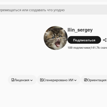
Ilin_sergey
Подписаться
П
189 подписчики
141.7k ска
|
Лицензия
Сгенерировано ИИ
Ориентация