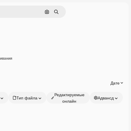
Поиск по изображению
Поиск
оделиться
чивания
Дате
Редактируемые
Тип файла
Адвансд
онлайн