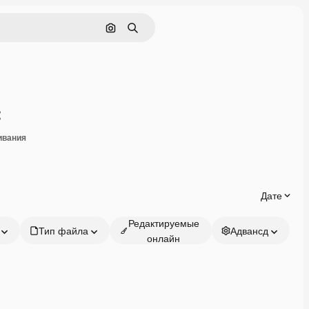
Поиск по изображению
Поиск
Поделиться
ивания
Дате
Редактируемые
Тип файла
Адвансд
онлайн