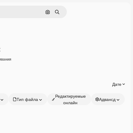
Поиск по изображению
Поиск
Поделиться
ивания
Дате
Редактируемые
Тип файла
Адвансд
онлайн