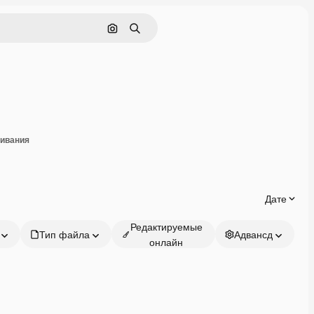
Поиск по изображению
Поиск
оделиться
чивания
Дате
Редактируемые
Тип файла
Адвансд
онлайн