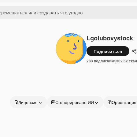
Lgolubovystock
Подписаться
П
283 подписчики
302.6k ска
|
Лицензия
Сгенерировано ИИ
Ориентация