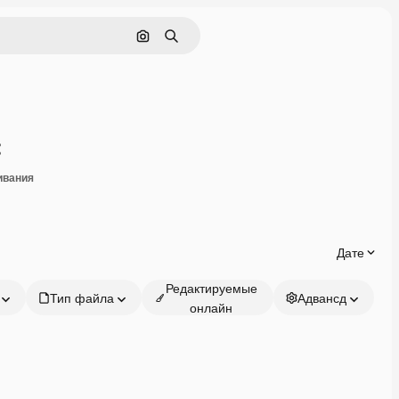
Поиск по изображению
Поиск
Поделиться
ивания
Дате
Редактируемые
Тип файла
Адвансд
онлайн