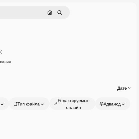
Поиск по изображению
Поиск
Поделиться
ивания
Дате
Редактируемые
Тип файла
Адвансд
онлайн