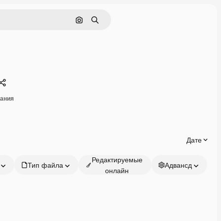
Поиск по изображению
Поиск
Поделиться
вания
Дате
Редактируемые
Тип файла
Адвансд
онлайн