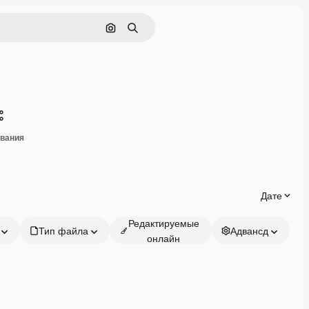
Поиск по изображению
Поиск
Поделиться
ивания
Дате
Редактируемые
Тип файла
Адвансд
онлайн