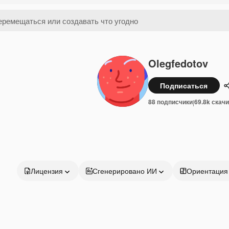
Olegfedotov
Подписаться
88 подписчики
69.8k скач
|
Лицензия
Сгенерировано ИИ
Ориентация