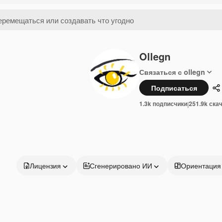
Ollegn
Связаться с ollegn
Подписаться
П
1.3k подписчики
251.9k ска
|
Лицензия
Сгенерировано ИИ
Ориентация