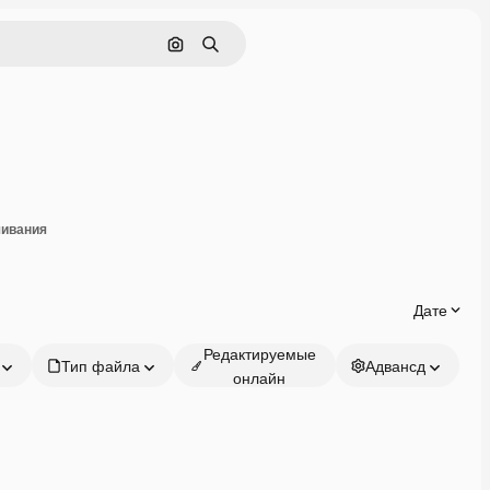
Поиск по изображению
Поиск
оделиться
чивания
Дате
Редактируемые
Тип файла
Адвансд
онлайн