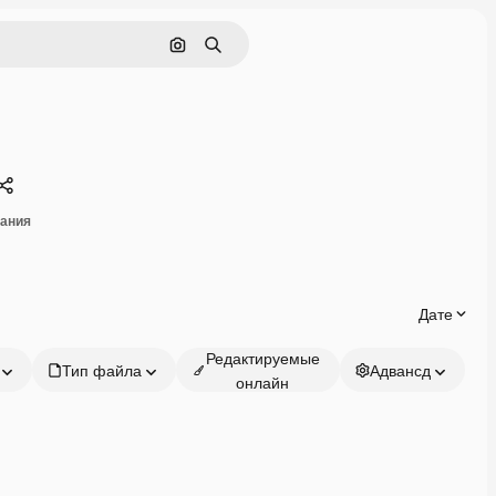
Поиск по изображению
Поиск
Поделиться
вания
Дате
Редактируемые
Тип файла
Адвансд
онлайн