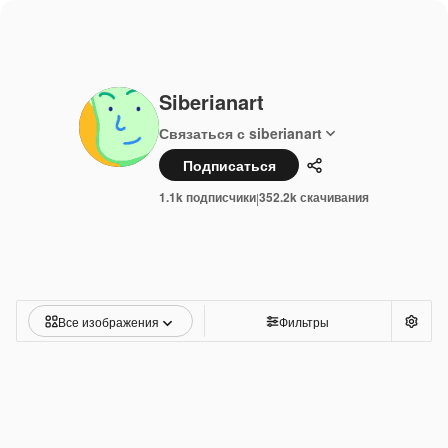
Siberianart
Связаться с siberianart
Подписаться
Поделиться
1.1k подписчики
352.2k скачивания
|
Все изображения
Фильтры