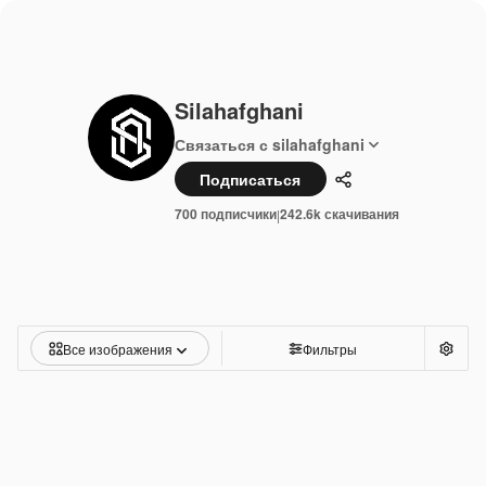
Silahafghani
Связаться с silahafghani
Подписаться
Поделиться
700 подписчики
242.6k скачивания
|
Все изображения
Фильтры