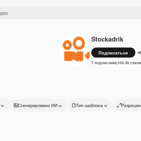
Stockadrik
Подписаться
7 подписчики
104.4k скач
|
Сгенерировано ИИ
Тип шаблона
Разреше