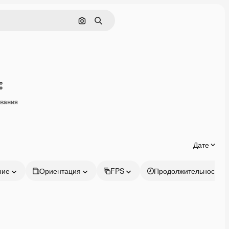
Поиск по изображению
Поиск
Поделиться
ивания
Дате
ние
Ориентация
FPS
Продолжительность