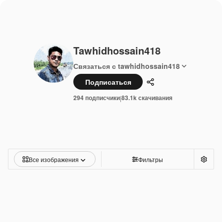
Tawhidhossain418
Связаться с tawhidhossain418
Подписаться
Поделиться
294 подписчики
83.1k скачивания
|
Все изображения
Фильтры