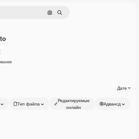
Поиск по изображению
Поиск
to
Поделиться
ивания
Дате
Редактируемые
Тип файла
Адвансд
онлайн