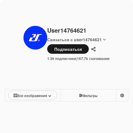
User14764621
Связаться с user14764621
Подписаться
Поделиться
1.3k подписчики
167.7k скачивания
|
Все изображения
Фильтры