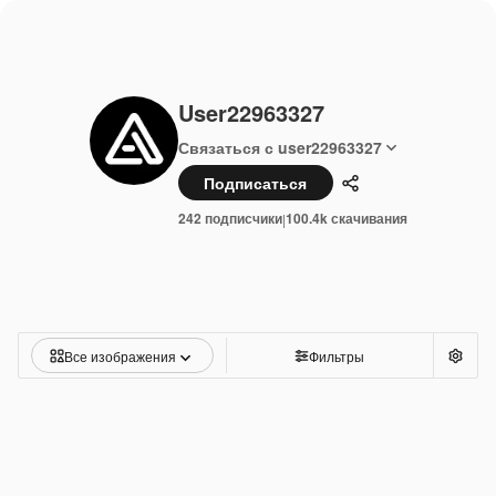
User22963327
Связаться с user22963327
Подписаться
Поделиться
242 подписчики
100.4k скачивания
|
Все изображения
Фильтры