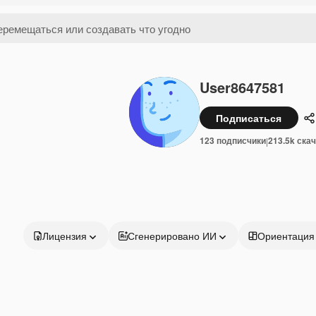
User8647581
Подписаться
П
123 подписчики
213.5k ска
|
Лицензия
Сгенерировано ИИ
Ориентация