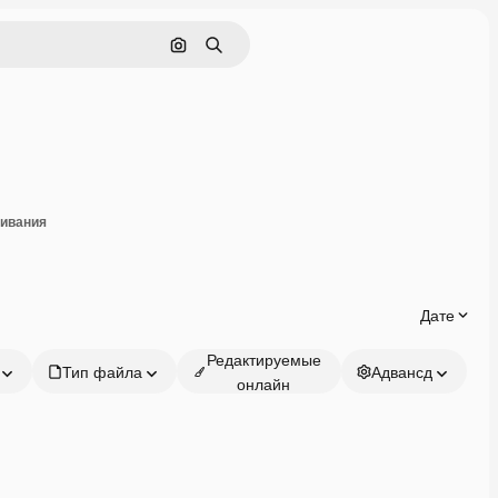
Поиск по изображению
Поиск
оделиться
чивания
Дате
Редактируемые
Тип файла
Адвансд
онлайн