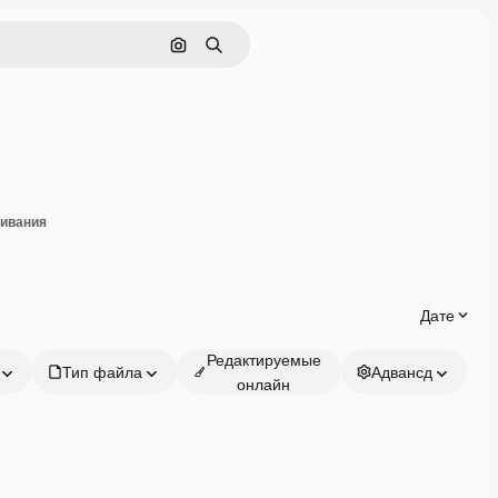
Поиск по изображению
Поиск
оделиться
чивания
Дате
Редактируемые
Тип файла
Адвансд
онлайн