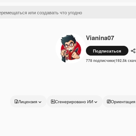
Vianina07
Подписаться
П
778 подписчики
192.5k ска
|
Лицензия
Сгенерировано ИИ
Ориентация