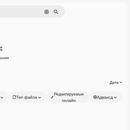
Поиск по изображению
Поиск
Поделиться
вания
Дате
Редактируемые
Тип файла
Адвансд
онлайн