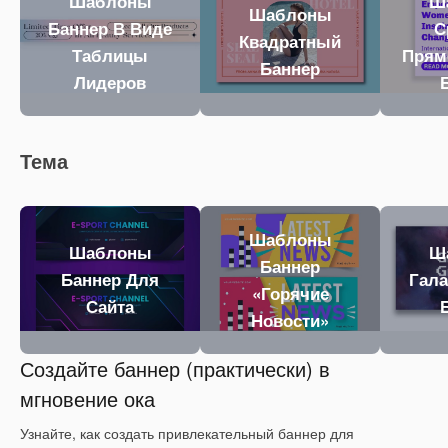
Шаблоны
Ш
Шаблоны
Баннер В Виде
С
Квадратный
Таблицы
Прям
Баннер
Лидеров
Тема
Шаблоны
Шаблоны
Ш
Баннер
Баннер Для
Гала
«Горячие
Сайта
Новости»
Создайте баннер (практически) в
мгновение ока
Узнайте, как создать привлекательный баннер для