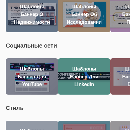
Шаблоны
Шаблоны
Ш
Баннер О
Баннер Об
Ба
Недвижимости
Исследовании
П
Социальные сети
Шаблоны
Шаблоны
Ш
Баннер Для
Баннер Для
Ба
YouTube
LinkedIn
D
Стиль