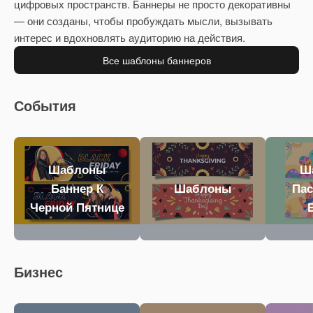
цифровых пространств. Баннеры не просто декоративны
— они созданы, чтобы пробуждать мысли, вызывать
интерес и вдохновлять аудиторию на действия.
Все шаблоны баннеров
События
Шаблоны
Ш
Баннер К
Шаблоны
Па
Черной Пятнице
Бизнес