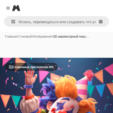
Magnific
Close menu
Поиск 
Главная
/
Стоковый
/
Изображения
/
3D-карикатурный перс…
Созданные при помощи ИИ