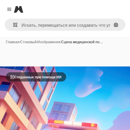
Magnific
Close menu
Поиск 
Главная
/
Стоковый
/
Изображения
/
Сцена медицинской по…
Созданные при помощи ИИ