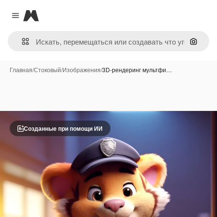
Magnific
Close menu
Поиск 
Главная
/
Стоковый
/
Изображения
/
3D-рендеринг мультфи…
Созданные при помощи ИИ