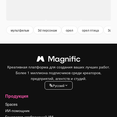
мультфильм
3d персонаж
орел
орел птица
3d re
Креативная платформа для создания ваших лучших работ.
Более 1 миллиона подписчиков среди креаторов,
предприятий, агентств и студий.
Pусский
Продукция
Spaces
ИИ-помощник
Генератор изображений ИИ