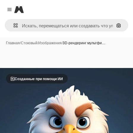
Magnific
Close menu
Поиск 
Главная
/
Стоковый
/
Изображения
/
3D-рендеринг мультфи…
Созданные при помощи ИИ