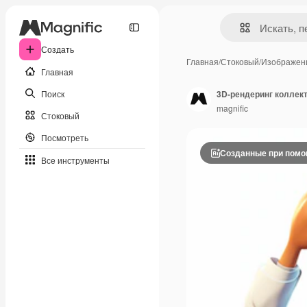
Создать
Главная
/
Стоковый
/
Изображен
Главная
Поиск
3D-рендеринг коллек
magnific
Стоковый
Посмотреть
Созданные при пом
Все инструменты