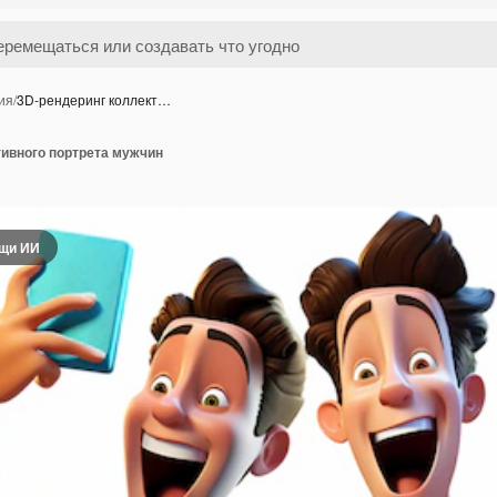
ия
/
3D-рендеринг коллект…
тивного портрета мужчин
ощи ИИ