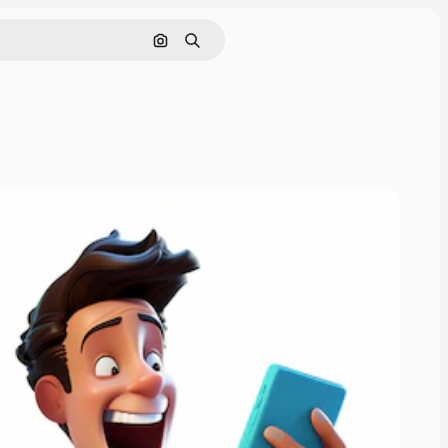
Поиск по изображению
Поиск