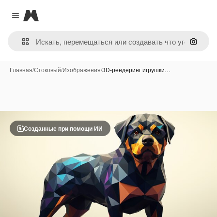
Magnific
Close menu
Поиск 
Главная
/
Стоковый
/
Изображения
/
3D-рендеринг игрушки…
Созданные при помощи ИИ