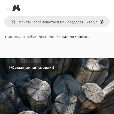
Magnific
Close menu
Поиск 
Главная
/
Стоковый
/
Изображения
/
3D-рендеринг деревян…
Созданные при помощи ИИ