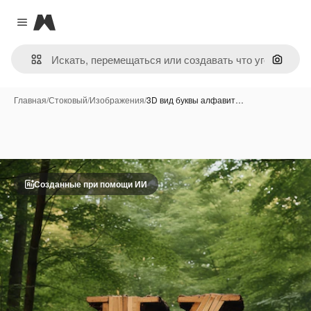
Magnific
Close menu
Поиск 
Главная
/
Стоковый
/
Изображения
/
3D вид буквы алфавит…
Созданные при помощи ИИ