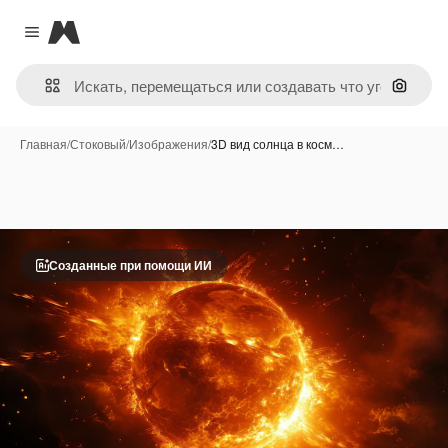
Magnific
Close menu
Поиск 
Главная
/
Стоковый
/
Изображения
/
3D вид солнца в косм…
Созданные при помощи ИИ