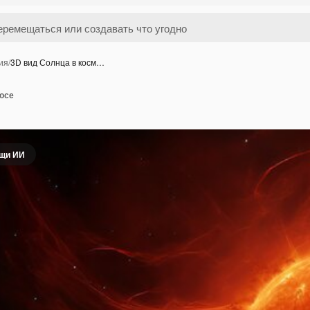
ия
/
3D вид Солнца в косм…
мосе
ощи ИИ