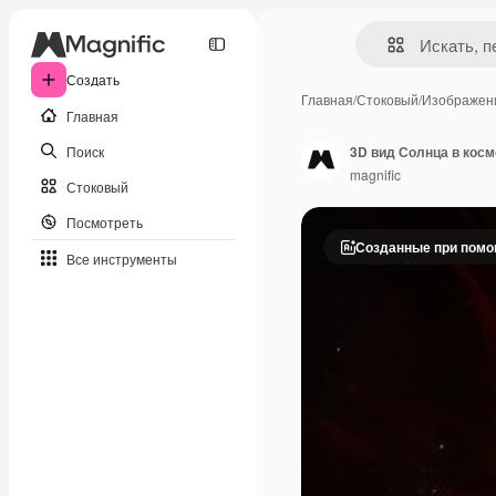
Создать
Главная
/
Стоковый
/
Изображен
Главная
Поиск
3D вид Солнца в кос
magnific
Стоковый
Посмотреть
Созданные при пом
Все инструменты