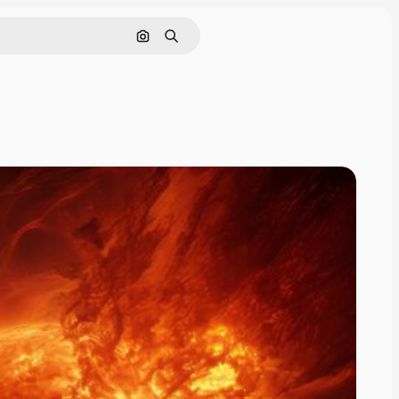
Поиск по изображению
Поиск