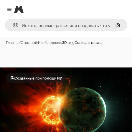
Magnific
Close menu
Поиск 
Главная
/
Стоковый
/
Изображения
/
3D вид Солнца в косм…
Созданные при помощи ИИ