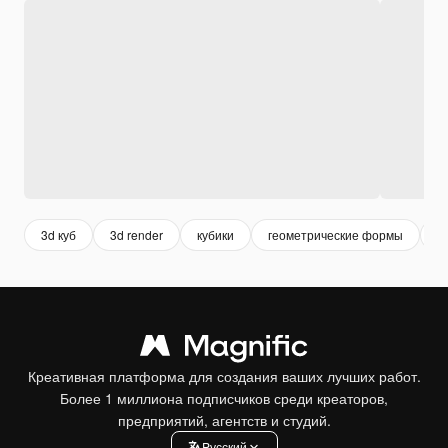
3d куб
3d render
кубики
геометрические формы
к
Креативная платформа для создания ваших лучших работ.
Более 1 миллиона подписчиков среди креаторов,
предприятий, агентств и студий.
Pусский