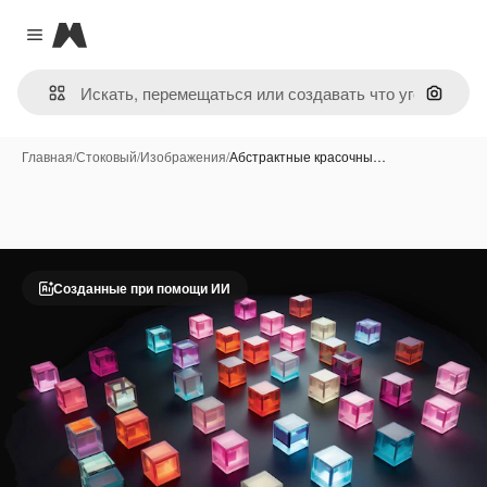
Magnific
Close menu
Поиск 
Главная
/
Стоковый
/
Изображения
/
Абстрактные красочны…
Созданные при помощи ИИ