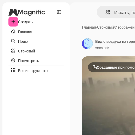
Создать
Главная
/
Стоковый
/
Изображен
Главная
Поиск
Вид с воздуха на гор
vecstock
Стоковый
Посмотреть
Созданные при пом
Все инструменты