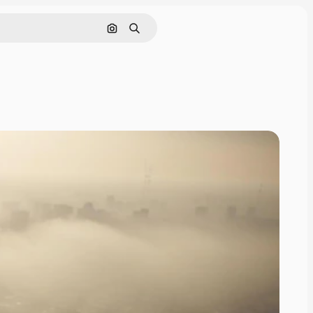
Поиск по изображению
Поиск