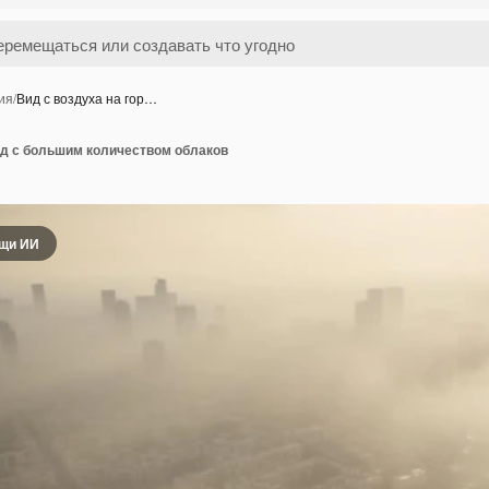
ия
/
Вид с воздуха на гор…
од с большим количеством облаков
ощи ИИ