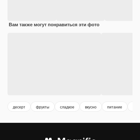
Вам также могут понравиться эти фото
десерт
фрукты
сладкое
вкусно
питание
здо