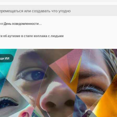
ия
/
День осведомленности…
и об аутизме в стиле коллажа с людьми
ощи ИИ