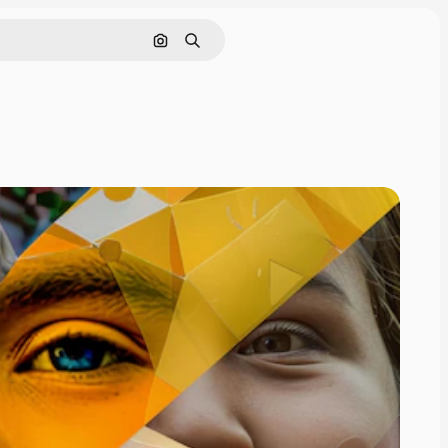
Поиск по изображению
Поиск