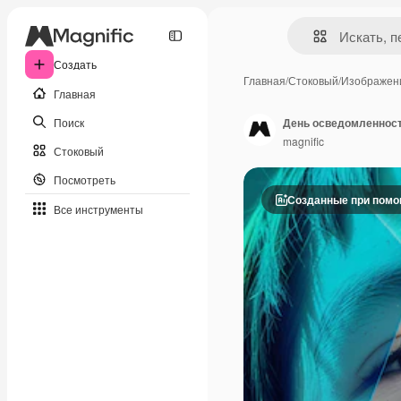
Создать
Главная
/
Стоковый
/
Изображен
Главная
Поиск
День осведомленност
magnific
Стоковый
Посмотреть
Созданные при пом
Все инструменты