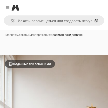
Magnific
Close menu
Поиск 
Главная
/
Стоковый
/
Изображения
/
Красивая рождественс…
Созданные при помощи ИИ