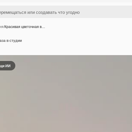
ия
/
Красивая цветочная в…
аза в студии
ощи ИИ