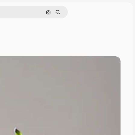
Поиск по изображению
Поиск