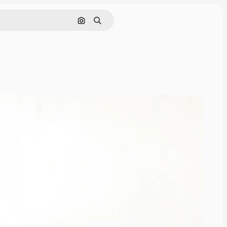
Поиск по изображению
Поиск