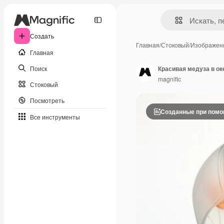
Создать
Главная
/
Стоковый
/
Изображен
Главная
Поиск
Красивая медуза в ок
magnific
Стоковый
Посмотреть
Созданные при пом
Все инструменты