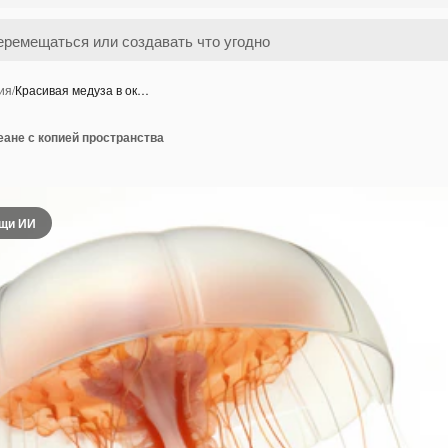
ия
/
Красивая медуза в ок…
еане с копией пространства
ощи ИИ