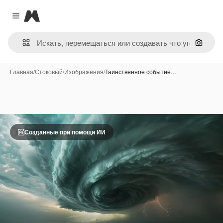
Magnific
Close menu
Поиск 
Главная
/
Стоковый
/
Изображения
/
Таинственное событие…
Созданные при помощи ИИ