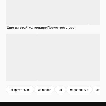
Еще из этой коллекции
Посмотреть все
3d треугольник
3d render
3d
мероприятие
легенд