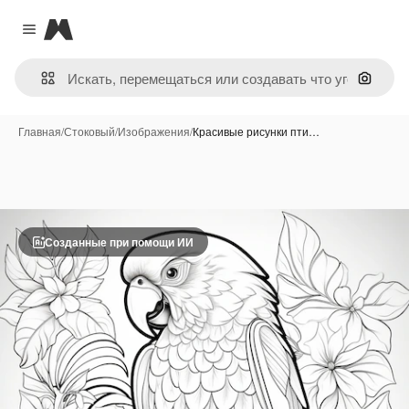
Magnific
Close menu
Поиск 
Главная
/
Стоковый
/
Изображения
/
Красивые рисунки пти…
Созданные при помощи ИИ