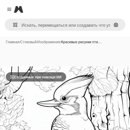
Magnific
Close menu
Поиск 
Главная
/
Стоковый
/
Изображения
/
Красивые рисунки пти…
Созданные при помощи ИИ