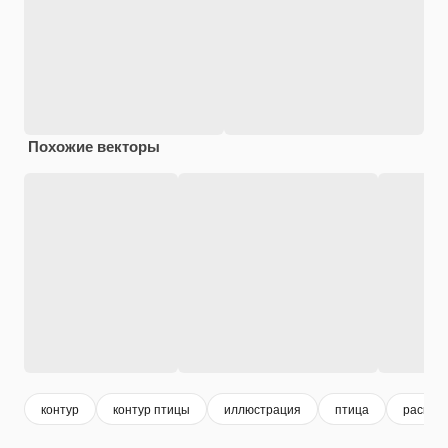
Похожие векторы
контур
контур птицы
иллюстрация
птица
раскрас