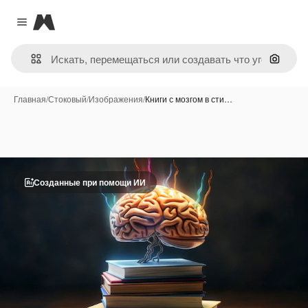
Magnific
Close menu
Поиск 
Главная
/
Стоковый
/
Изображения
/
Книги с мозгом в сти…
Созданные при помощи ИИ