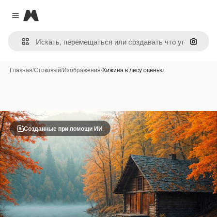
Magnific
Close menu
Поиск 
Главная
/
Стоковый
/
Изображения
/
Хижина в лесу осенью
Созданные при помощи ИИ