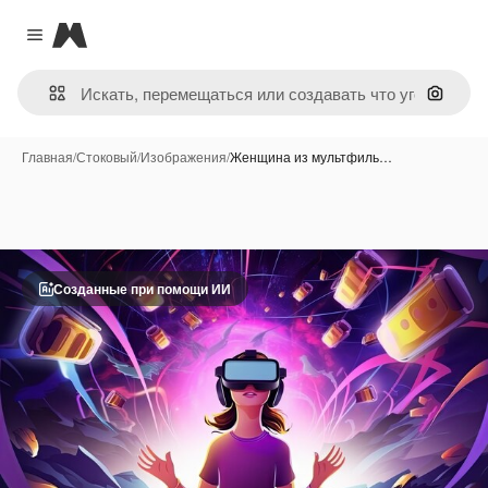
Magnific
Close menu
Поиск 
Главная
/
Стоковый
/
Изображения
/
Женщина из мультфиль…
Созданные при помощи ИИ