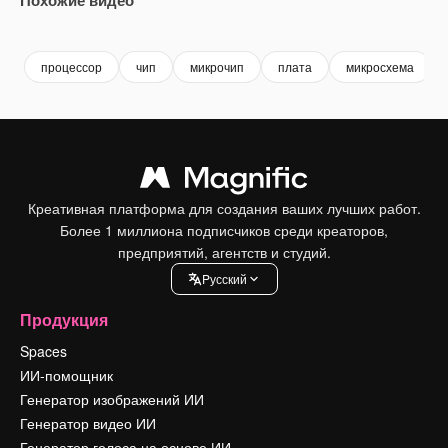
Premium
Premium
Сгенерировано с помощью ИИ
Premium
Premium
Сгенериров
процессор
чип
микрочип
плата
микросхема
Креативная платформа для создания ваших лучших работ.
Более 1 миллиона подписчиков среди креаторов,
предприятий, агентств и студий.
Pусский
Продукция
Spaces
ИИ-помощник
Генератор изображений ИИ
Генератор видео ИИ
Генератор голоса на основе ИИ