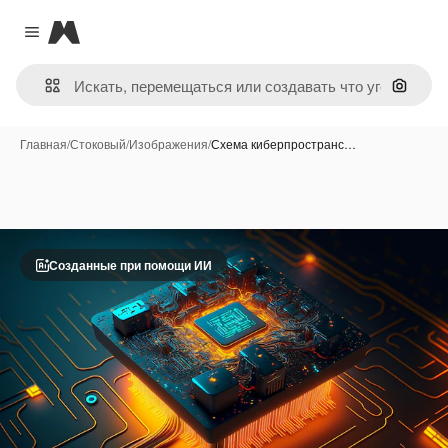
Magnific
Close menu
Поиск 
Главная
/
Стоковый
/
Изображения
/
Схема киберпространс…
Созданные при помощи ИИ