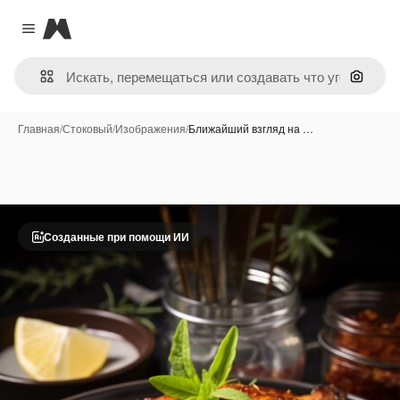
Magnific
Close menu
Поиск 
Главная
/
Стоковый
/
Изображения
/
Ближайший взгляд на …
Созданные при помощи ИИ