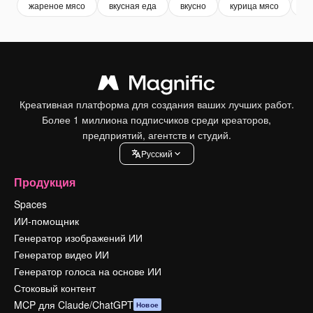
жареное мясо
вкусная еда
вкусно
курица мясо
ед
Креативная платформа для создания ваших лучших работ.
Более 1 миллиона подписчиков среди креаторов,
предприятий, агентств и студий.
Pусский
Продукция
Spaces
ИИ-помощник
Генератор изображений ИИ
Генератор видео ИИ
Генератор голоса на основе ИИ
Стоковый контент
MCP для Claude/ChatGPT
Новое