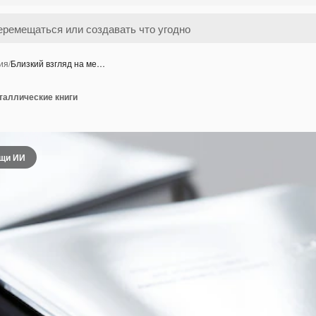
ия
/
Близкий взгляд на ме…
таллические книги
ощи ИИ