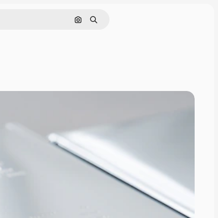
Поиск по изображению
Поиск