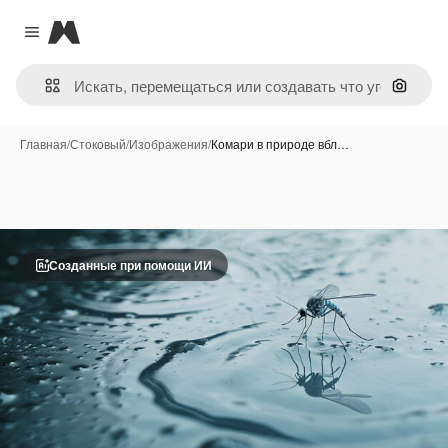
Magnific
Close menu
Поиск 
Главная
/
Стоковый
/
Изображения
/
Комари в природе вбл…
Созданные при помощи ИИ