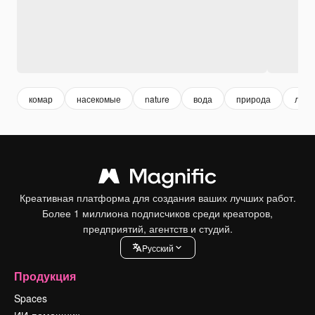
комар
насекомые
nature
вода
природа
лето
Креативная платформа для создания ваших лучших работ.
Более 1 миллиона подписчиков среди креаторов,
предприятий, агентств и студий.
Pусский
Продукция
Spaces