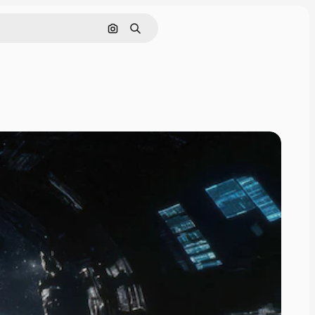
Поиск по изображению
Поиск