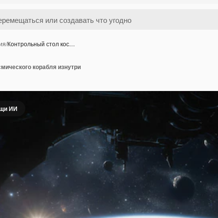
ия
/
Контрольный стол кос…
смического корабля изнутри
ощи ИИ