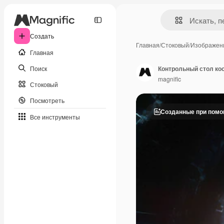
Создать
Главная
/
Стоковый
/
Изображен
Главная
Поиск
Контрольный стол ко
magnific
Стоковый
Посмотреть
Созданные при пом
Все инструменты